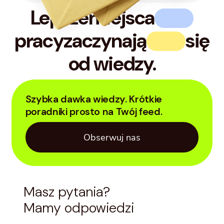
Lepsze
miejsca
pracy
zaczynają
się
od wiedzy.
Szybka dawka wiedzy. Krótkie
Dos
poradniki prosto na Twój feed.
1 dostawca = 1 faktura
pot
Obserwuj nas
Masz pytania?
Mamy odpowiedzi