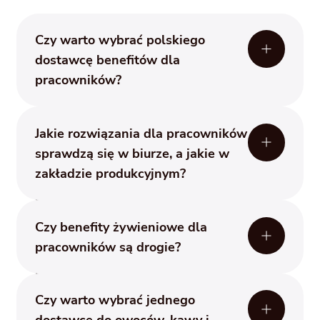
Czy warto wybrać polskiego
dostawcę benefitów dla
pracowników?
Dla wielu firm to ważne, zwłaszcza jeśli
Jakie rozwiązania dla pracowników
liczy się lokalność, sprawna obsługa i
sprawdzą się w biurze, a jakie w
współpraca z krajowymi producentami.
zakładzie produkcyjnym?
Better Workplace jest polską firmą i w
swojej działalności wspiera również
Różne typy organizacji mają różne
polskich dostawców oraz producentów.
Czy benefity żywieniowe dla
potrzeby. W biurach oprócz owoców
pracowników są drogie?
dobrze sprawdzają się lekkie sałatki i
zestawy przekąsek na spotkania. W
Nie zawsze. Zorganizowanie stołówki
zakładach produkcyjnych box owocowy
Czy warto wybrać jednego
pracowniczej, kantyny albo
często ma inną formę – dominują owoce