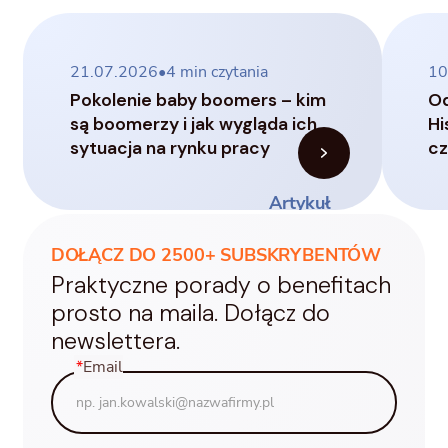
21.07.2026
•
4
min czytania
10
Pokolenie baby boomers – kim
Od
są boomerzy i jak wygląda ich
Hi
sytuacja na rynku pracy
c
Artykuł
DOŁĄCZ DO 2500+ SUBSKRYBENTÓW
Praktyczne porady o benefitach
prosto na maila. Dołącz do
newslettera.
*
Email