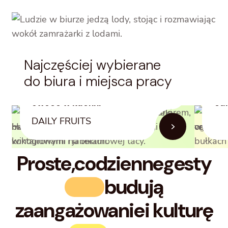
Najczęściej wybierane
do biura i miejsca pracy
Codzienne gesty - świeże
Pos
owoce w kuchni
cał
DAILY FRUITS
Proste,
codzienne
gesty
budują
zaangażowanie
i kulturę