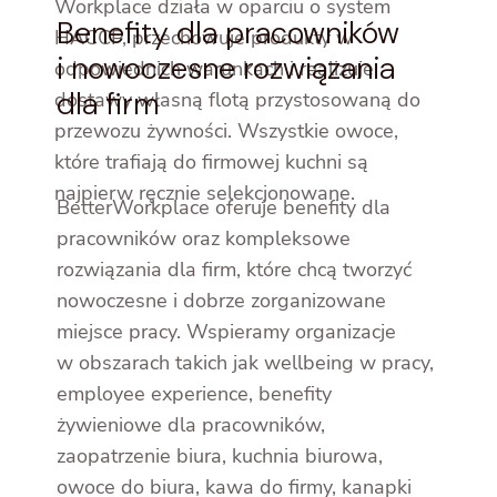
Workplace działa w oparciu o system
Benefity dla pracowników
HACCP, przechowuje produkty w
i nowoczesne rozwiązania
odpowiednich warunkach i realizuje
dla firm
dostawy własną flotą przystosowaną do
przewozu żywności. Wszystkie owoce,
które trafiają do firmowej kuchni są
najpierw ręcznie selekcjonowane.
BetterWorkplace oferuje benefity dla
pracowników oraz kompleksowe
rozwiązania dla firm, które chcą tworzyć
nowoczesne i dobrze zorganizowane
miejsce pracy. Wspieramy organizacje
w obszarach takich jak wellbeing w pracy,
employee experience, benefity
żywieniowe dla pracowników,
zaopatrzenie biura, kuchnia biurowa,
owoce do biura, kawa do firmy, kanapki