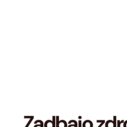
Zadbaj
o zd