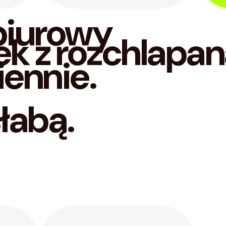
biurowy
iennie.
łabą.