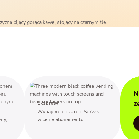
N
z
Ekspresy
Wynajem lub zakup. Serwis
yny,
w cenie abonamentu.