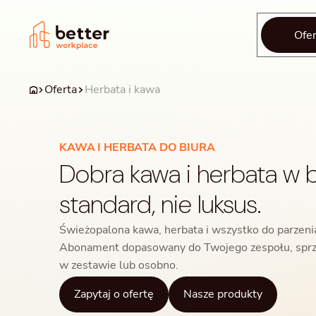
Ofer
Oferta
Herbata i kawa
KAWA I HERBATA DO BIURA
Dobra kawa i herbata w 
standard, nie luksus.
Świeżopalona kawa, herbata i wszystko do parzeni
Abonament dopasowany do Twojego zespołu, sprz
w zestawie lub osobno.
Zapytaj o ofertę
Nasze produkty