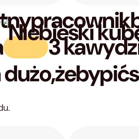
ętny
pracownik
a
3 kawy
dz
 dużo,
żeby
pić
s
du.