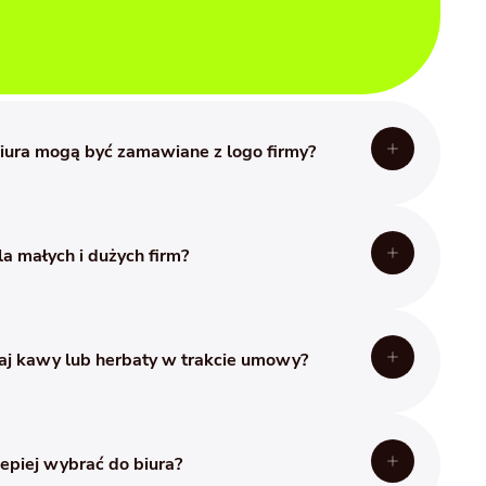
biura mogą być zamawiane z logo firmy?
iać dla swoich pracowników kawę lub herbatę w
owaniu, możemy sprostać tym oczekiwaniom.
la małych i dużych firm?
kowania będzie uzależniony od wielkości
rczaną ilość kawy i ofertę ekspresów
tnych potrzeb. Możemy pochwalić się wieloletnim
aj kawy lub herbaty w trakcie umowy?
ze zarówno małych, jak i dużych firm.
astyczna – dostawy zawsze są dostosowane do
 z uwzględnieniem ich liczebności, która może się
lepiej wybrać do biura?
możliwość zmiany wielkości dostaw oraz zamiany