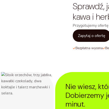
Sprawdź,
kawa i he
Przygotujemy ofertę
Zapytaj o ofertę
Bezpłatna wycena
Be
Nie wiesz, kt
Dobierzemy je
minut.