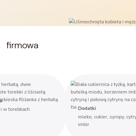
e firmowa
a
Dodatki
i w torebkach
mleko, cukier, syropy, cytr
imbir