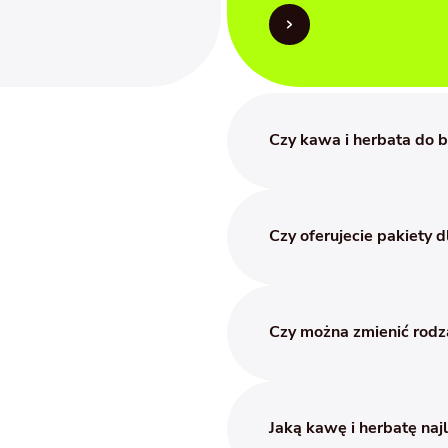
Czy kawa i herbata do 
Tak. Jeśli chcesz zamaw
spersonalizowanym opak
Czy oferujecie pakiety d
Koszt personalizacji opa
zamówienia.
Tak. Dopasowujemy dosta
ciśnieniowych do konkre
Czy można zmienić rodz
doświadczeniem w obsłud
Tak. Współpraca jest el
preferencji pracowników,
Jaką kawę i herbatę naj
zmieniać. Przewidujemy 