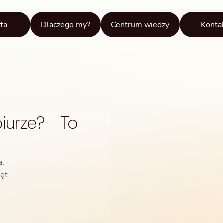
ta
Dlaczego my?
Centrum wiedzy
Konta
biurze? To
a.
ęt