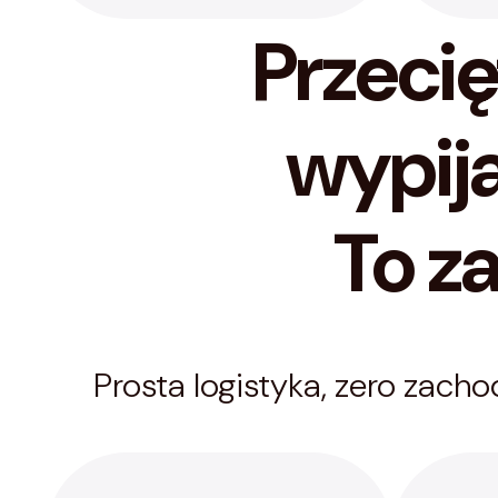
Przeci
wypij
To za
Prosta logistyka, zero zacho