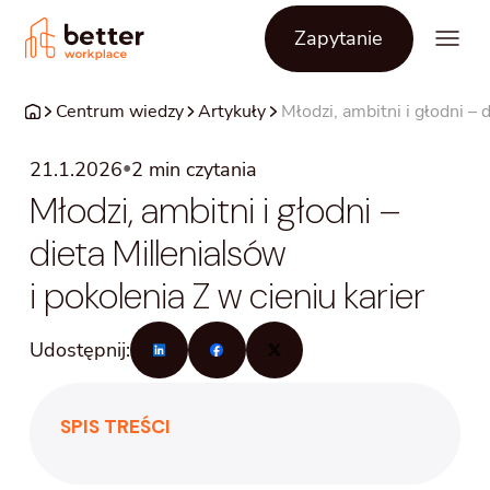
Zapytanie
Centrum wiedzy
Artykuły
Młodzi, ambitni i głodni – 
•
21.1.2026
2
min czytania
Młodzi, ambitni i głodni –
dieta Millenialsów
i pokolenia Z w cieniu karier
Udostępnij:
SPIS TREŚCI