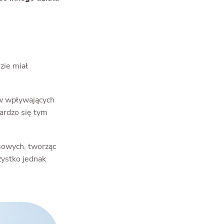
zie miał
ów wpływających
bardzo się tym
asowych, tworząc
zystko jednak