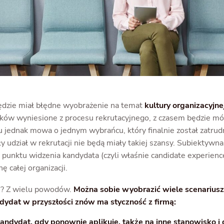
będzie miał błędne wyobrażenie na temat
kultury organizacyjne
ków wyniesione z procesu rekrutacyjnego, z czasem będzie mó
u jednak mowa o jednym wybrańcu, który finalnie został zatrud
ły udział w rekrutacji nie będą miały takiej szansy. Subiektywn
 punktu widzenia kandydata (czyli właśnie candidate experienc
ę całej organizacji.
? Z wielu powodów.
Można sobie wyobrazić wiele scenariusz
dydat w przyszłości znów ma styczność z firmą:
andydat, gdy ponownie aplikuje, także na inne stanowisko i 