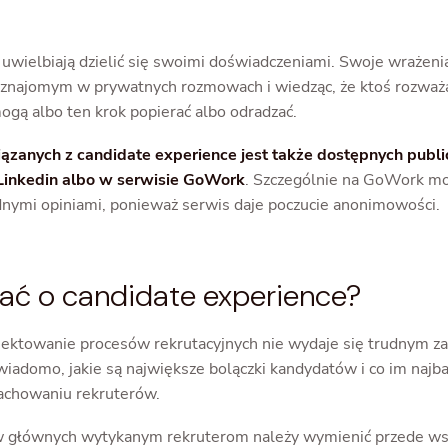
 uwielbiają dzielić się swoimi doświadczeniami. Swoje wrażeni
 i znajomym w prywatnych rozmowach i wiedząc, że ktoś rozważ
ogą albo ten krok popierać albo odradzać.
iązanych z candidate experience jest także dostępnych publ
 Linkedin albo w serwisie GoWork
. Szczególnie na GoWork mo
nymi opiniami, ponieważ serwis daje poczucie anonimowości.
ać o candidate experience?
ektowanie procesów rekrutacyjnych nie wydaje się trudnym z
iadomo, jakie są największe bolączki kandydatów i co im najba
achowaniu rekruterów.
 głównych wytykanym rekruterom należy wymienić przede ws