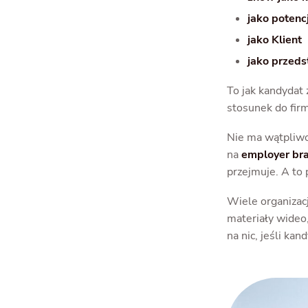
jako poten
jako Klient
jako przeds
To jak kandydat
stosunek do firm
Nie ma wątpliwo
na
employer br
przejmuje. A to 
Wiele organizacj
materiały wideo
na nic, jeśli ka