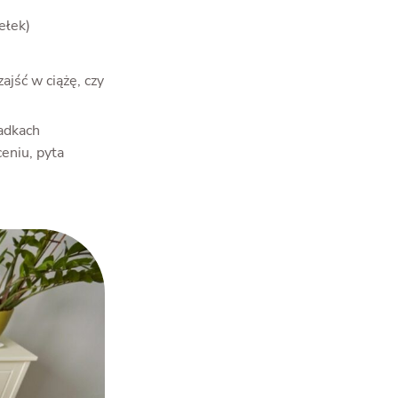
ełek)
jść w ciążę, czy
adkach
ceniu, pyta