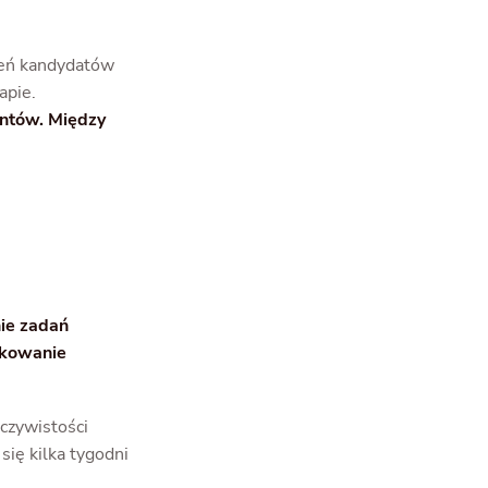
zeń kandydatów
apie.
ntów. Między
ie zadań
ękowanie
czywistości
się kilka tygodni