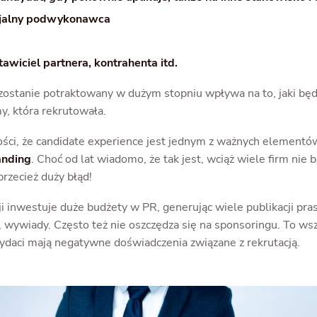
cjalny podwykonawca
tawiciel partnera, kontrahenta itd.
 zostanie potraktowany w dużym stopniu wpływa na to, jaki będ
y, która rekrutowała.
ści, że candidate experience jest jednym z ważnych element
anding
. Choć od lat wiadomo, że tak jest, wciąż wiele firm nie 
przecież duży błąd!
i inwestuje duże budżety w PR, generując wiele publikacji pr
, wywiady. Często też nie oszczędza się na sponsoringu. To ws
ndydaci mają negatywne doświadczenia związane z rekrutacją.