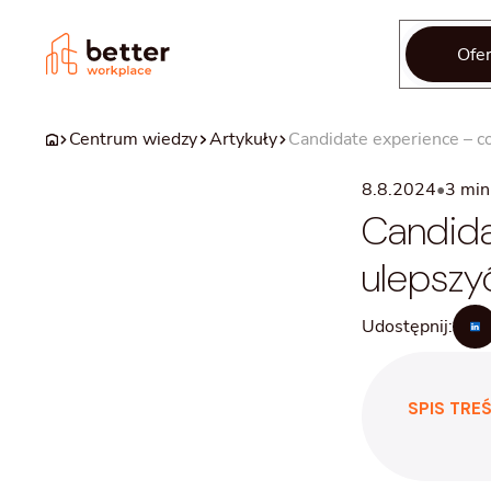
Ofer
Centrum wiedzy
Artykuły
Candidate experience – co 
8.8.2024
•
3
min 
Candidat
ulepszy
Udostępnij:
SPIS TREŚ