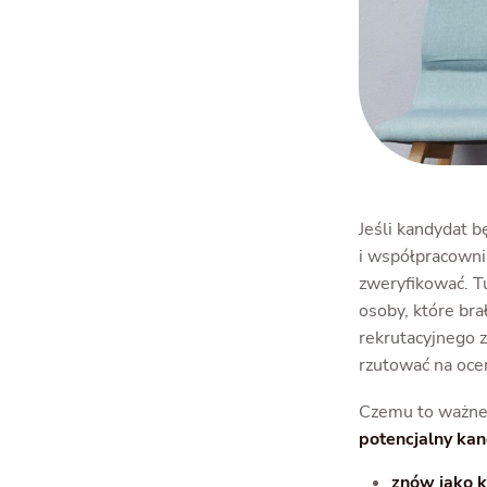
Jeśli kandydat 
i współpracowni
zweryfikować. T
osoby, które bra
rekrutacyjnego z
rzutować na ocen
Czemu to ważne
potencjalny kan
znów jako k