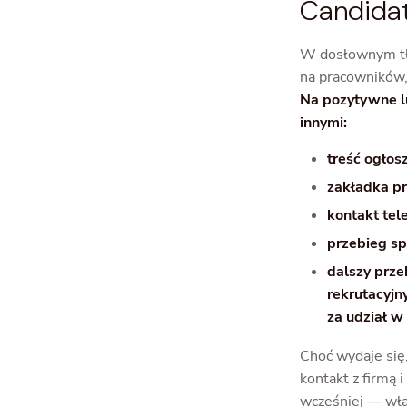
Candidat
W dosłownym tłu
na pracowników,
Na pozytywne l
innymi:
treść ogłos
zakładka pr
kontakt tel
przebieg sp
dalszy prze
rekrutacyjn
za udział w 
Choć wydaje się
kontakt z firmą 
wcześniej — właś