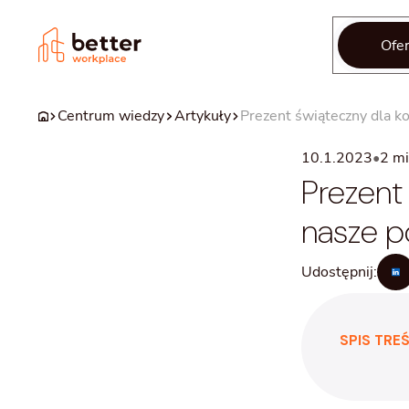
Ofer
Centrum wiedzy
Artykuły
Prezent świąteczny dla k
10.1.2023
•
2
mi
Prezent
nasze p
Udostępnij:
SPIS TREŚ