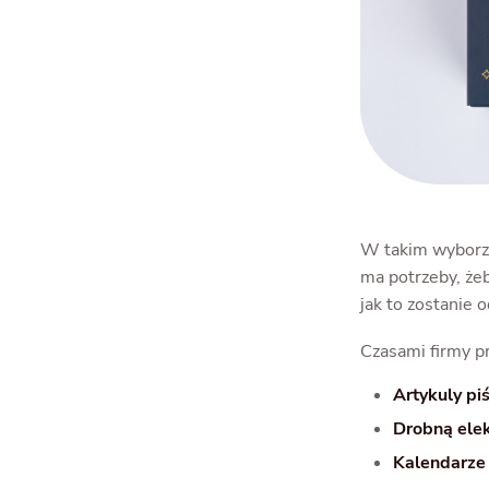
W takim wyborze 
ma potrzeby, że
jak to zostanie 
Czasami firmy p
Artykuly pi
Drobną elek
Kalendarze