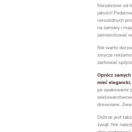
Niezależnie od t
jakości! Podarowa
niesolidnych pr
na zamiary i maj
zainwestować wi
Nie warto dorzuc
smycze reklamowe
zachować spójnoś
Oprócz samych 
mieć elegancki,
po opakowanie p
wielowarstwowe 
drewniane. Zwyc
Dobrze jest takż
świąt. Nie należ