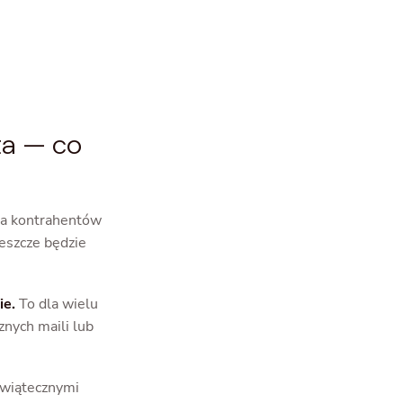
ta — co
dla kontrahentów
jeszcze będzie
ie.
To dla wielu
nych maili lub
 świątecznymi