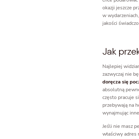
chce podarować p
okazji jeszcze p
w wydarzeniach, 
jakości świadczo
Jak prze
Najlepiej widzi
zazwyczaj nie b
doręcza się poc
absolutną pewn
często pracuje s
przebywają na ho
wynajmując inne
Jeśli nie masz p
właściwy adres n