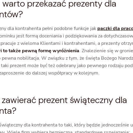
 warto przekazać prezenty dla
entów?
zny dla kontrahenta pełni podobne funkcje jak
paczki dla pra
minku jest formą doceniania i podziękowania za dotychczaso
łpracuje z wieloma Klientami i kontrahentami, a prezenty otrzy
wi to także pewną formę wyróżnienia
. Znalezienie się w gron
 pewna nobilitacja. W związku z tym, że święta Bożego Narod
, taki prezent może być też odebrany jako pewnego rodzaju po
i zaproszenie do dalszej współpracy w kolejnym.
zawierać prezent świąteczny dla
nta?
świąteczny dla kontrahenta to taki, który będzie jednocześnie 
wy. Wiele firm wybiera bezpieczna, standardowe rozwiązania: