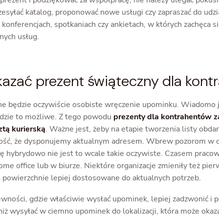
rezent i podziękować za współpracę, nie należy ulegać pokusie
rzesyłać katalog, proponować nowe usługi czy zapraszać do udzi
konferencjach, spotkaniach czy ankietach, w których zachęca s
nych usług.
kazać prezent świąteczny dla kont
ane będzie oczywiście osobiste wręczenie upominku. Wiadomo 
ędzie to możliwe. Z tego powodu
prezenty dla kontrahentów 
ztą kurierską
. Ważne jest, żeby na etapie tworzenia listy obd
ość, że dysponujemy aktualnym adresem. Wbrew pozorom w cz
ię hybrydowo nie jest to wcale takie oczywiste. Czasem pracow
me office lub w biurze. Niektóre organizacje zmieniły też pier
 powierzchnie lepiej dostosowane do aktualnych potrzeb.
ewności, gdzie właściwie wysłać upominek, lepiej zadzwonić i 
iż wysyłać w ciemno upominek do lokalizacji, która może okaza