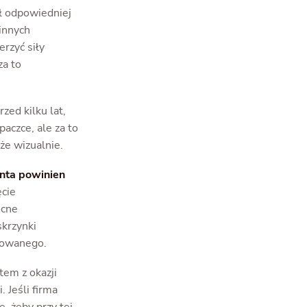
ył odpowiedniej
 innych
rzyć siły
za to
zed kilku lat,
aczce, ale za to
że wizualnie.
enta powinien
cie
ocne
krzynki
arowanego.
tem z okazji
 Jeśli firma