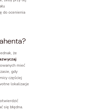
, żeby przy tej
ału
ię do ocenienia
rahenta?
jednak, że
zazwyczaj
arowanych mieć
asie, gdy
nicy częściej
wotne lokalizacje
potwierdzić
ć się błędna.