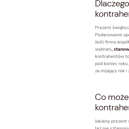
Dlaczego
kontrah
Prezent świątec
Podarowanie upo
Jeśli firma wspó
wybrani
, stano
kontrahentów to
pod koniec roku
za mijający rok 
Co może 
kontrahe
Idealny prezent 
też nie sztampo