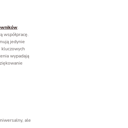
cowników
.
wą współpracę.
mują jedynie
ie kluczowych
zenia wypadają
dziękowanie
uniwersalny, ale