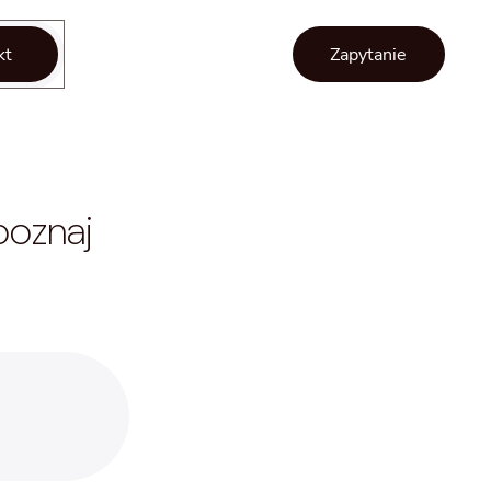
kt
Zapytanie
poznaj