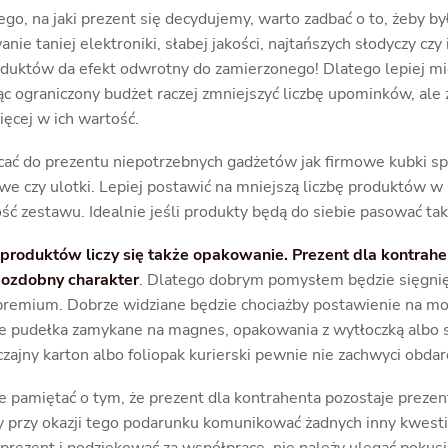
ego, na jaki prezent się decydujemy, warto zadbać o to, żeby b
nie taniej elektroniki, słabej jakości, najtańszych słodyczy czy
oduktów da efekt odwrotny do zamierzonego! Dlatego lepiej mie
ąc ograniczony budżet raczej zmniejszyć liczbę upominków, ale 
ęcej w ich wartość.
ać do prezentu niepotrzebnych gadżetów jak firmowe kubki spr
 czy ulotki. Lepiej postawić na mniejszą liczbę produktów w p
ć zestawu. Idealnie jeśli produkty będą do siebie pasować tak
produktów liczy się także opakowanie. Prezent dla kontrah
 ozdobny charakter
. Dlatego dobrym pomysłem będzie sięgnię
remium. Dobrze widziane będzie chociażby postawienie na m
pudełka zamykane na magnes, opakowania z wytłoczką albo s
zajny karton albo foliopak kurierski pewnie nie zachwyci obd
e pamiętać o tym, że prezent dla kontrahenta pozostaje prezen
y przy okazji tego podarunku komunikować żadnych inny kwestii.