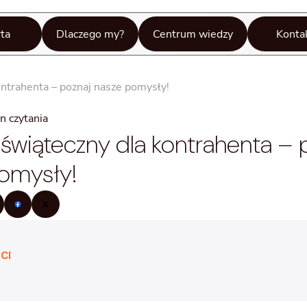
ta
Dlaczego my?
Centrum wiedzy
Konta
ontrahenta – poznaj nasze pomysły!
n czytania
 świąteczny dla kontrahenta – 
omysły!
CI