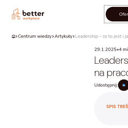
Ofer
Centrum wiedzy
Artykuły
Leadership – co to jest i
29.1.2025
•
4
mi
Leadersh
na pra
Udostępnij:
SPIS TREŚ