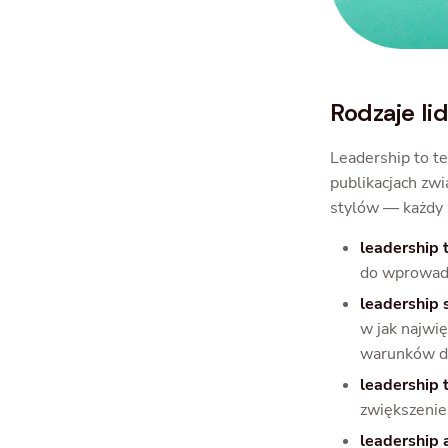
Rodzaje li
Leadership to te
publikacjach zw
stylów — każdy 
leadership 
do wprowadz
leadership 
w jak najwi
warunków d
leadership 
zwiększenie
leadership 