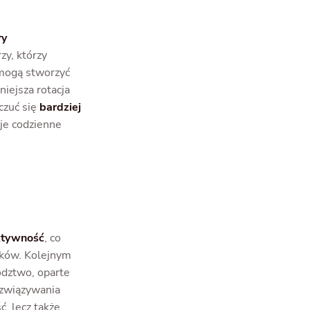
ry
zy, którzy
 mogą stworzyć
iejsza rotacja
czuć się
bardziej
je codzienne
ktywność
, co
ików. Kolejnym
ództwo, oparte
ozwiązywania
, lecz także