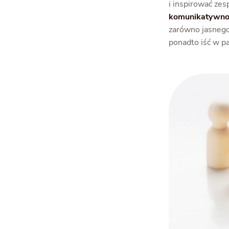
i inspirować ze
komunikatywno
zarówno jasnego 
ponadto iść w p