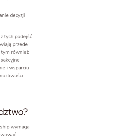
nie decyzji
z tych podejść
wiają przede
y tym również
nsakcyjne
ie i wsparciu
 możliwości
ództwo?
ership wymaga
tywować