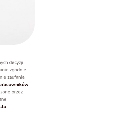
ych decyzji
anie zgodnie
nie zaufania
 pracowników
dzone przez
zne
stu