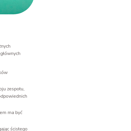
żnych
u głównych
ików
oju zespołu,
 odpowiednich
elem ma być
ając ścisłego