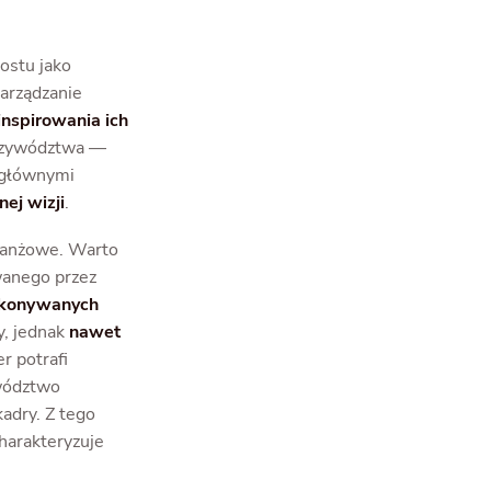
ostu jako
zarządzanie
inspirowania ich
przywództwa —
, głównymi
ej wizji
.
branżowe. Warto
owanego przez
ykonywanych
y, jednak
nawet
er potrafi
ywództwo
kadry. Z tego
harakteryzuje