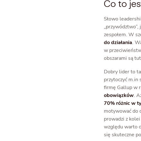
Co to jes
Słowo leadership
„przywództwo”, j
zespołem. W sze
do działania
. W
w przeciwieństwi
obszarami są tu
Dobry lider to t
przytoczyć m.in 
firmę Gallup w 
obowiązków
. A
70% różnic w t
motywować do dz
prowadzi z kolei
względu warto d
się skuteczne p