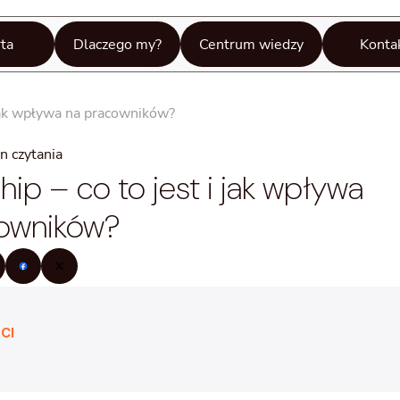
ta
Dlaczego my?
Centrum wiedzy
Konta
 jak wpływa na pracowników?
n czytania
ip – co to jest i jak wpływa
cowników?
CI