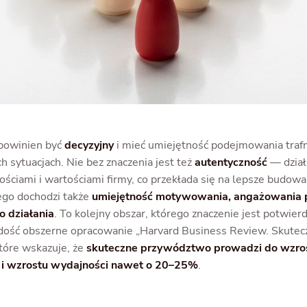
 powinien być
decyzyjny
i mieć umiejętność podejmowania trafn
 sytuacjach. Nie bez znaczenia jest też
autentyczność
— dział
ściami i wartościami firmy, co przekłada się na lepsze budowa
ego dochodzi także
umiejętność motywowania, angażowania
o działania
. To kolejny obszar, którego znaczenie jest potwier
dość obszerne opracowanie „Harvard Business Review. Skutec
tóre wskazuje, że
skuteczne przywództwo prowadzi do wzro
i wzrostu wydajności nawet o 20–25%
.