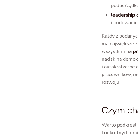
podporządko
leadership
i budowanie 
Każdy z podanych
ma największe z
wszystkim na
pr
nacisk na demok
i autokratyczne
pracowników, moż
rozwoju.
Czym cha
Warto podkreśli
konkretnych umi