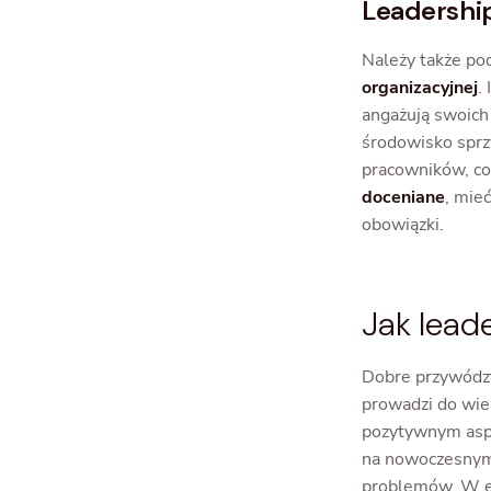
Leadership
Należy także pod
organizacyjnej
.
angażują swoich
środowisko sprzy
pracowników, co
doceniane
, mie
obowiązki.
Jak lead
Dobre przywódz
prowadzi do wie
pozytywnym asp
na nowoczesnym 
problemów. W ef