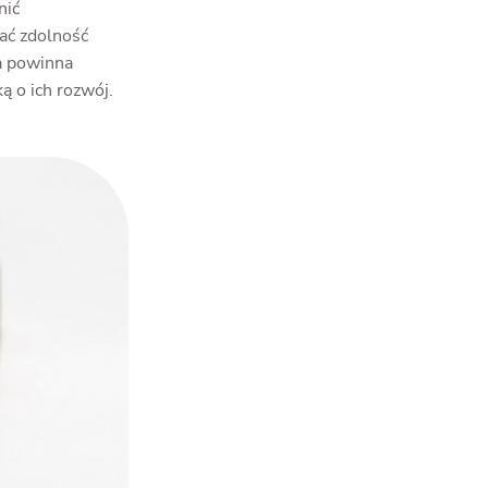
nić
ać zdolność
ja powinna
ą o ich rozwój.