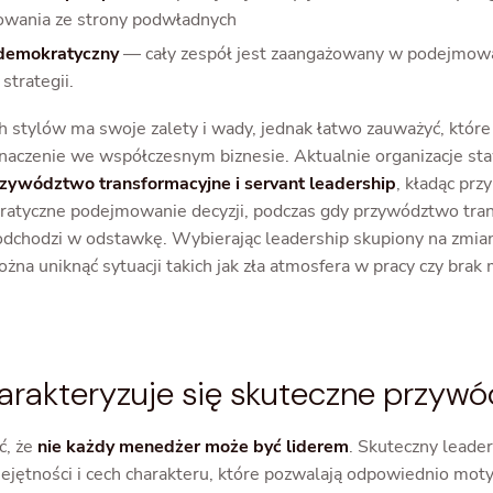
wania ze strony podwładnych
 demokratyczny
— cały zespół jest zaangażowany w podejmowa
strategii.
 stylów ma swoje zalety i wady, jednak łatwo zauważyć, które 
naczenie we współczesnym biznesie. Aktualnie organizacje sta
zywództwo transformacyjne i servant leadership
, kładąc prz
ratyczne podejmowanie decyzji, podczas gdy przywództwo tra
 odchodzi w odstawkę. Wybierając leadership skupiony na zmian
na uniknąć sytuacji takich jak zła atmosfera w pracy czy brak
rakteryzuje się skuteczne przyw
ć, że
nie każdy menedżer może być liderem
. Skuteczny lead
ejętności i cech charakteru, które pozwalają odpowiednio mo