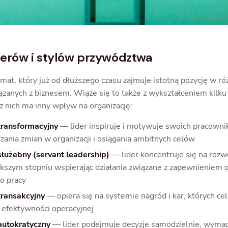
derów i stylów przywództwa
mat, który już od dłuższego czasu zajmuje istotną pozycję w ró
iązanych z biznesem. Wiąże się to także z wykształceniem kilk
z nich ma inny wpływ na organizację:
transformacyjny
— lider inspiruje i motywuje swoich pracown
ania zmian w organizacji i osiągania ambitnych celów
służebny (servant leadership)
— lider koncentruje się na rozw
ększym stopniu wspierając działania związane z zapewnieniem
o pracy
transakcyjny
— opiera się na systemie nagród i kar, których c
 efektywności operacyjnej
autokratyczny
— lider podejmuje decyzje samodzielnie, wymag