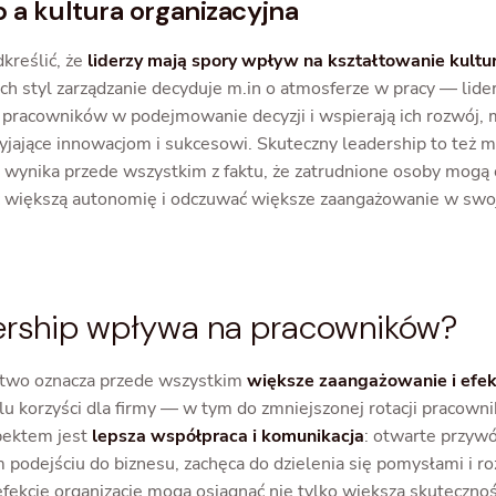
 a kultura organizacyjna
kreślić, że
liderzy mają spory wpływ na kształtowanie kultu
 Ich styl zarządzanie decyduje m.in o atmosferze w pracy — lider
 pracowników w podejmowanie decyzji i wspierają ich rozwój,
jające innowacjom i sukcesowi. Skuteczny leadership to też mn
 wynika przede wszystkim z faktu, że zatrudnione osoby mogą 
ć większą autonomię i odczuwać większe zaangażowanie w swo
ership wpływa na pracowników?
two oznacza przede wszystkim
większe zaangażowanie i efe
lu korzyści dla firmy — w tym do zmniejszonej rotacji pracown
ektem jest
lepsza współpraca i komunikacja
: otwarte przyw
podejściu do biznesu, zachęca do dzielenia się pomysłami i r
ekcie organizacje mogą osiągnąć nie tylko większą skuteczność