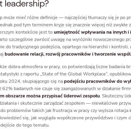
t leadership?
 może mieć różne definicje — najczęściej tłumaczy się je po pr
ednak pod tym terminem kryje się znacznie więcej niż zwykłe 
rszym kontekście jest to
umiejętność wpływania na innych i 
arto szczególnie zwrócić uwagę na wyróżniki nowoczesnego 
e do tradycyjnego podejścia, opartego na hierarchii i kontroli
taj
budowanie relacji, rozwój pracowników i tworzenie wspóln
akże dobra atmosfera w pracy, co potwierdzają liczne badania 
statystyki z raportu „State of the Global Workplace”, opublik
roku 2024, skupiającego się na
podejściu pracowników do w
ż 62% badanych nie czuje się zaangażowanych w działanie firm
ym obszarze można przypisać liderowi zespołu
. Skuteczny lid
iałania i skutecznie zarządzać zespołem — niewłaściwe prz
 do problemów takich jak frustracja w pracy czy wyższa rotacja 
owiedzieć się, jak wygląda współczesne przywództwo i czym c
odejście do tego tematu.