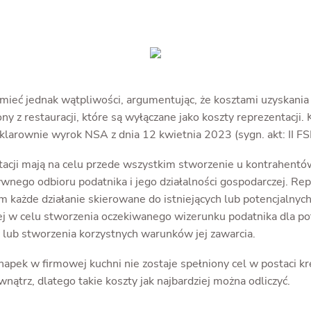
mieć jednak wątpliwości, argumentując, że kosztami uzyskania
y z restauracji, które są wyłączane jako koszty reprezentacji.
 klarownie wyrok NSA z dnia 12 kwietnia 2023 (sygn. akt: II F
tacji mają na celu przede wszystkim stworzenie u kontrahentó
wnego odbioru podatnika i jego działalności gospodarczej. Rep
m każde działanie skierowane do istniejących lub potencjalny
iej w celu stworzenia oczekiwanego wizerunku podatnika dla po
lub stworzenia korzystnych warunków jej zawarcia.
apek w firmowej kuchni nie zostaje spełniony cel w postaci k
nątrz, dlatego takie koszty jak najbardziej można odliczyć.