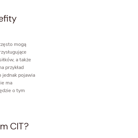
efity
 często mogą
rzysługujące
iłków, a także
na przykład
o jednak pojawia
Nie ma
ędzie o tym
em CIT?