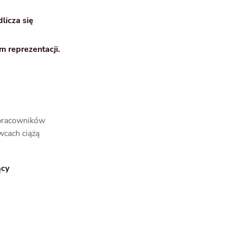
licza się
m reprezentacji.
 pracowników
wcach ciążą
ący