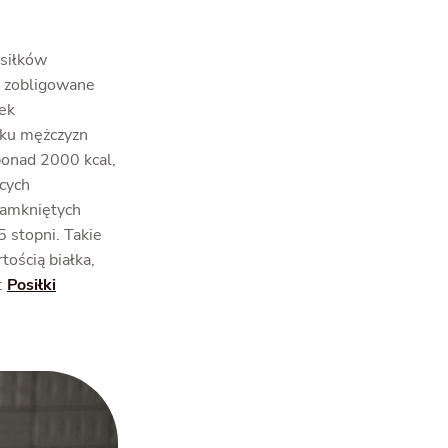
osiłków
ą zobligowane
łek
dku mężczyzn
ponad 2000 kcal,
ących
zamkniętych
5 stopni. Takie
tością białka,
:
Posiłki