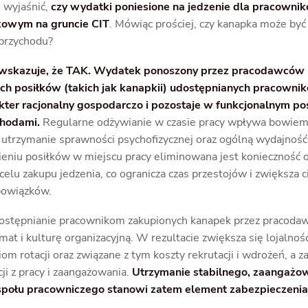
 wyjaśnić,
czy wydatki poniesione na jedzenie dla pracown
owym na gruncie CIT
. Mówiąc prościej, czy kanapka może być
 przychodu?
 wskazuje, że TAK. Wydatek ponoszony przez pracodawców
ch posiłków (takich jak kanapkii) udostępnianych pracowni
kter racjonalny gospodarczo i pozostaje w funkcjonalnym p
chodami.
Regularne odżywianie w czasie pracy wpływa bowie
, utrzymanie sprawności psychofizycznej oraz ogólną wydajnoś
ieniu posiłków w miejscu pracy eliminowana jest konieczność 
celu zakupu jedzenia, co ogranicza czas przestojów i zwiększa c
owiązków.
dostępnianie pracownikom zakupionych kanapek przez pracod
imat i kulturę organizacyjną. W rezultacie zwiększa się lojalno
iom rotacji oraz związane z tym koszty rekrutacji i wdrożeń, a z
ji z pracy i zaangażowania.
Utrzymanie stabilnego, zaangaż
społu pracowniczego stanowi zatem element zabezpieczeni