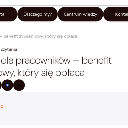
ta
Dlaczego my?
Centrum wiedzy
Konta
 benefit żywieniowy, który się opłaca
czytania
 dla pracowników – benefit
owy, który się opłaca
CI