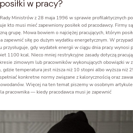
 posiłki w pracy?
Rady Ministrów z 28 maja 1996 w sprawie profilaktycznych p
uje kto musi mieć zapewniony posiłek od pracodawcy. Firmy s
czną grupę. Mowa bowiem o najciężej pracujących, którym posi
ma zapewnić siłę po dużym wydatku energetycznym. W przypa
u przysługuje, gdy wydatek energii w ciągu dnia pracy wynosi 
et 1100 kcal. Nieco mniej restrykcyjne zasady dotyczą pracuj
okresie zimowym lub pracowników wykonujących obowiązki w 
 gdzie temperatura jest niższa niż 10 stopni albo wyższa niż 2
spełniać konkretne normy związane z kalorycznością oraz zawar
lowodanów. Więcej na ten temat piszemy w osobnym artykule
la pracownika — kiedy pracodawca musi je zapewnić