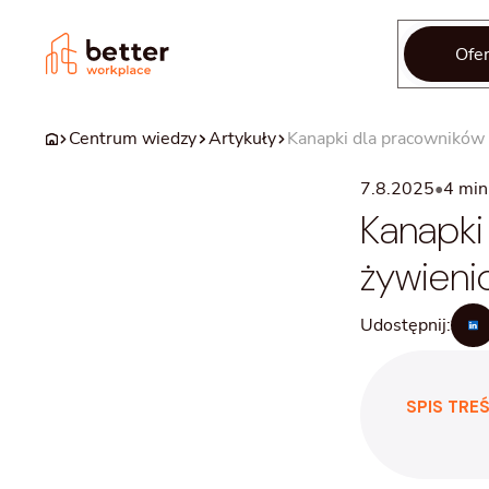
Ofer
Centrum wiedzy
Artykuły
Kanapki dla pracowników –
7.8.2025
•
4
min 
Kanapki
żywieni
Udostępnij:
SPIS TREŚ