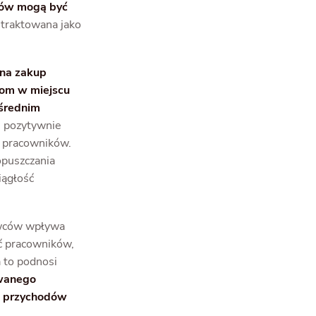
ików mogą być
 traktowana jako
 na zakup
kom w miejscu
ośrednim
m pozytywnie
ć pracowników.
opuszczania
iągłość
awców wpływa
ść pracowników,
a to podnosi
owanego
a przychodów