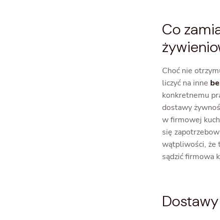
Co zamia
żywienio
Choć nie otrzym
liczyć na inne
be
konkretnemu pra
dostawy żywnośc
w firmowej kuchn
się zapotrzebowa
wątpliwości, że
sądzić firmowa 
Dostawy 