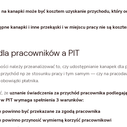
na kanapki może być kosztem uzyskanie przychodu, który od
pne kanapki i inne przekąski i w miejscu pracy nie są koszte
dla pracowników a PIT
ności należy przeanalizować to, czy udostępnianie kanapek dla
h przychód np ze stosunku pracy i tym samym — czy na pracoda
obowiązki płatnika.
ć, że
uznanie świadczenia za przychód pracownika podlegaj
w PIT wymaga spełnienia 3 warunków:
e powinno być przekazane za zgodą pracownika
e powinno przynosić wymierną korzyść pracownikowi