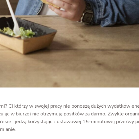
ymi? Ci którzy w swojej pracy nie ponoszą dużych wydatków en
cując w biurze) nie otrzymują posiłków za darmo. Zwykle organi
esie i jedzą korzystając z ustawowej 15-minutowej przerwy pr
zmianie.