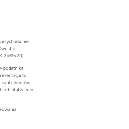
 przychodu nie
 Kwestię
SK 2469/20).
w podatnika
rezentacja to
ch kontrahentów
trzeb ułatwienia
reowania