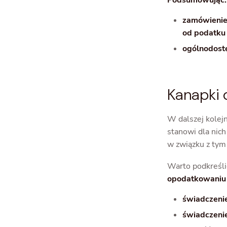
Podsumowując:
zamówienie 
od podatku
ogólnodostę
Kanapki 
W dalszej kolej
stanowi dla nic
w związku z tym 
Warto podkreśli
opodatkowaniu 
świadczeni
świadczeni