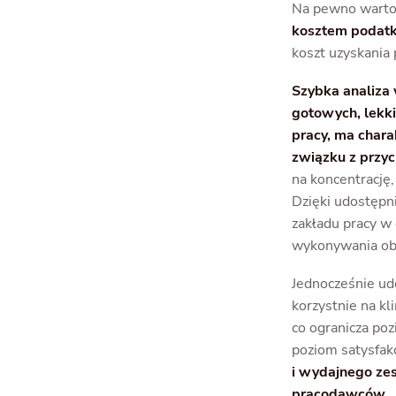
Na pewno warto
kosztem podatk
koszt uzyskania
Szybka analiza
gotowych, lekki
pracy, ma chara
związku z przy
na koncentrację
Dzięki udostępn
zakładu pracy w 
wykonywania ob
Jednocześnie u
korzystnie na kl
co ogranicza poz
poziom satysfakc
i wydajnego ze
pracodawców.