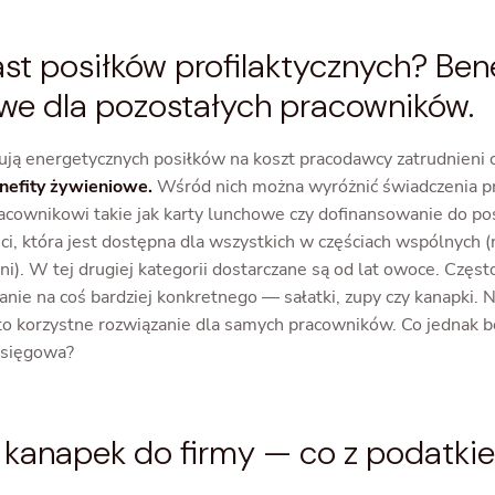
st posiłków profilaktycznych? Ben
we dla pozostałych pracowników.
ują energetycznych posiłków na koszt pracodawcy zatrudnieni
nefity żywieniowe.
Wśród nich można wyróżnić świadczenia p
cownikowi takie jak karty lunchowe czy dofinansowanie do pos
i, która jest dostępna dla wszystkich w częściach wspólnych (
i). W tej drugiej kategorii dostarczane są od lat owoce. Częst
nie na coś bardziej konkretnego — sałatki, zupy czy kanapki. 
 to korzystne rozwiązanie dla samych pracowników. Co jednak b
księgowa?
kanapek do firmy — co z podatki