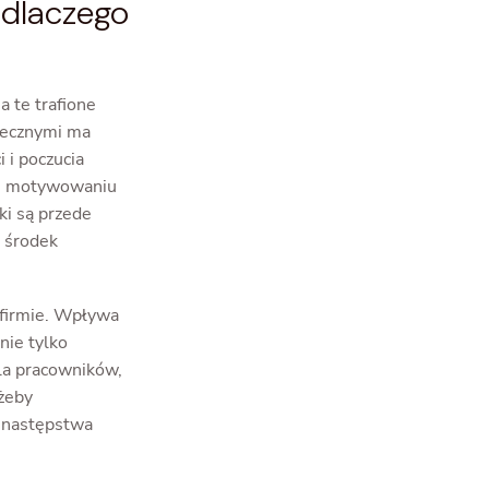
 dlaczego
 te trafione
tecznymi ma
 i poczucia
że motywowaniu
i są przede
 środek
 firmie. Wpływa
 nie tylko
dla pracowników,
żeby
 następstwa