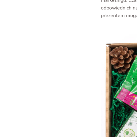
marketingu. Cza
odpowiednich na 
prezentem mogą b