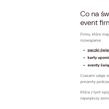
Co na św
event fi
Firmy, które maj
rozwiązania:
paczki świą
karty upom
eventy świ
Czasami udaje si
prezenty podcza
Która z tych opc
największy zwrot