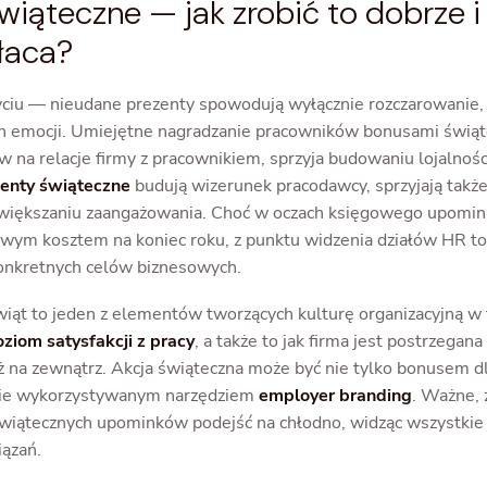
wiąteczne — jak zrobić to dobrze i
płaca?
yciu — nieudane prezenty spowodują wyłącznie rozczarowanie, a
h emocji. Umiejętne nagradzanie pracowników bonusami świą
na relacje firmy z pracownikiem, sprzyja budowaniu lojalności
enty świąteczne
budują wizerunek pracodawcy, sprzyjają tak
większaniu zaangażowania. Choć w oczach księgowego upomink
wym kosztem na koniec roku, z punktu widzenia działów HR to
konkretnych celów biznesowych.
iąt to jeden z elementów tworzących kulturę organizacyjną w
ziom satysfakcji z pracy
, a także to jak firma jest postrzegana
eż na zewnątrz. Akcja świąteczna może być nie tylko bonusem 
tnie wykorzystywanym narzędziem
employer branding
. Ważne, 
wiątecznych upominków podejść na chłodno, widząc wszystkie
ązań.