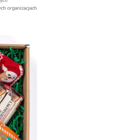
zych
ych organizacjach