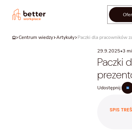
Ofer
Centrum wiedzy
Artykuły
Paczki dla pracowników z
29.9.2025
•
3
mi
Paczki 
prezent
Udostępnij:
SPIS TREŚ