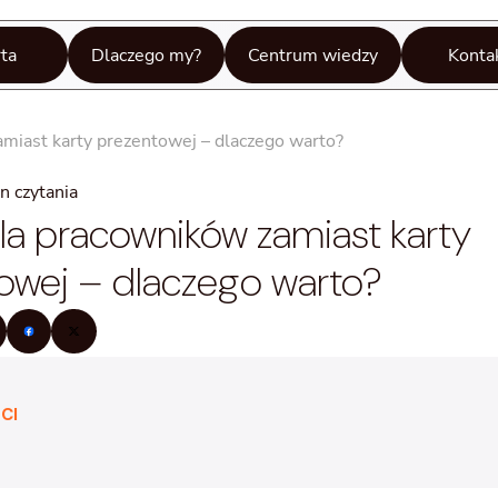
ta
Dlaczego my?
Centrum wiedzy
Konta
amiast karty prezentowej – dlaczego warto?
n czytania
dla pracowników zamiast karty
owej – dlaczego warto?
CI