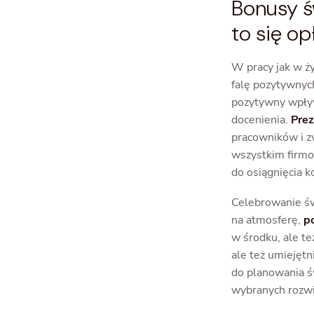
Bonusy ś
to się o
W pracy jak w ż
falę pozytywnyc
pozytywny wpływ 
docenienia.
Prez
pracowników i z
wszystkim firmo
do osiągnięcia 
Celebrowanie św
na atmosferę,
po
w środku, ale t
ale też umieję
do planowania ś
wybranych rozwi