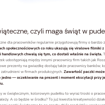
wiąteczne, czyli maga świąt w pude
zne dla pracowników regularnie przygotowują firmy o bardzo
h społecznościowych co roku ukazują się viralowe filmiki z
i handlowych chwalą się tym, co dostali właśnie na święta.
T
zek udostępniają między innymi pracownicy firm takich jak Ros
owe prezenty na gwiazdkę dostają także pracownicy banków, kor
ie zatrudnieni w firmach produkcyjnych.
Zawartość paczki może 
 je jedno — oczekiwanie na prezent i moment ekscytacji przy j
u.
y w świątecznym, kolorowym pudełku to wyraz troski o praco
 zależy. A co będzie w środku? To już kwestia kreatywności dzi