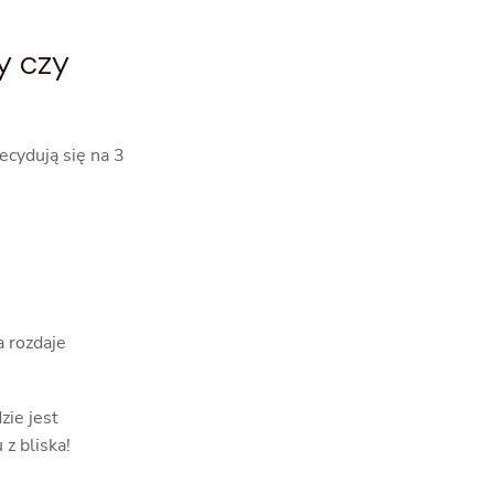
y czy
ecydują się na 3
a rozdaje
zie jest
z bliska!