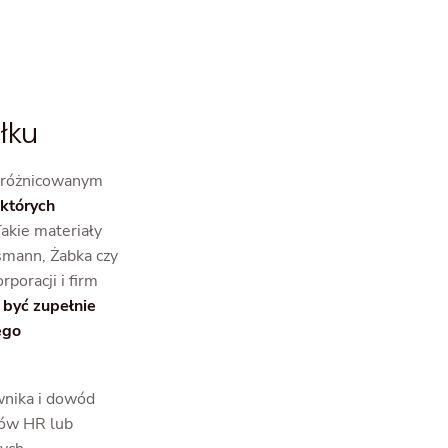
łku
 zróżnicowanym
 których
akie materiały
smann, Żabka czy
poracji i firm
być zupełnie
ego
wnika i dowód
ałów HR lub