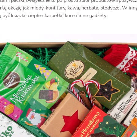
sami paczki świąteczne to po prostu zbiór produktów spożywc
tę okazję jak miody, konfitury, kawa, herbata, słodycze. W inn
yć książki, ciepłe skarpetki, koce i inne gadżety.