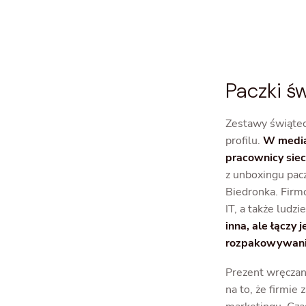
Paczki ś
Zestawy świątec
profilu.
W mediac
pracownicy siec
z unboxingu pac
Biedronka. Firm
IT, a także ludz
inna, ale łączy
rozpakowywani
Prezent wręczan
na to, że firmie