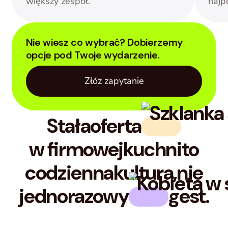
większy zespół.
najp
Nie wiesz co wybrać? Dobierzemy
opcje pod Twoje wydarzenie.
Złóż zapytanie
Stała
oferta
w firmowej
kuchni
to
codzienna
kultura,
nie
jednorazowy
gest.