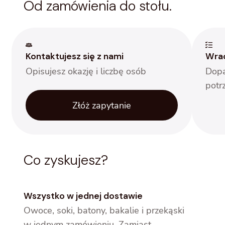
Od zamówienia do stołu.
Kontaktujesz się z nami
Wrac
Opisujesz okazję i liczbę osób
Dopa
potr
Złóż zapytanie
Co zyskujesz?
Wszystko w jednej dostawie
Owoce, soki, batony, bakalie i przekąski
w jednym zamówieniu. Zamiast