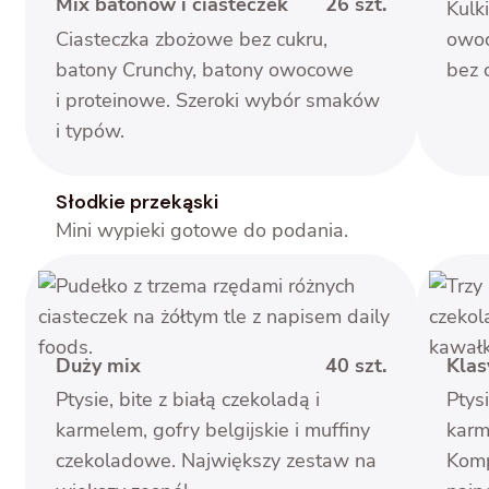
Mix batonów i ciasteczek
26 szt.
Kulk
Ciasteczka zbożowe bez cukru,
owoc
batony Crunchy, batony owocowe
bez 
i proteinowe. Szeroki wybór smaków
i typów.
Słodkie przekąski
Mini wypieki gotowe do podania.
Duży mix
40 szt.
Klas
Ptysie, bite z białą czekoladą i
Ptysi
karmelem, gofry belgijskie i muffiny
karm
czekoladowe. Największy zestaw na
Kom