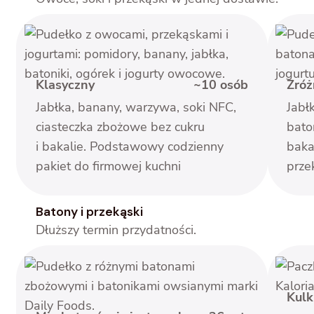
Klasyczny
~10 osób
Zróż
Jabłka, banany, warzywa, soki NFC,
Jabł
ciasteczka zbożowe bez cukru
bato
i bakalie. Podstawowy codzienny
baka
pakiet do firmowej kuchni
prze
Batony i przekąski
Dłuższy termin przydatności.
Kulk