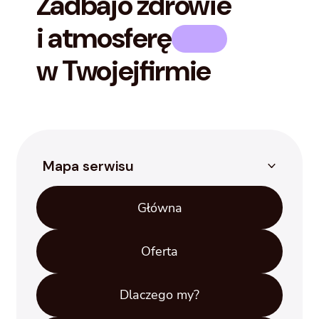
Zadbaj
o zdrowie
i atmosferę
w Twojej
firmie
Mapa serwisu
Główna
Oferta
Dlaczego my?