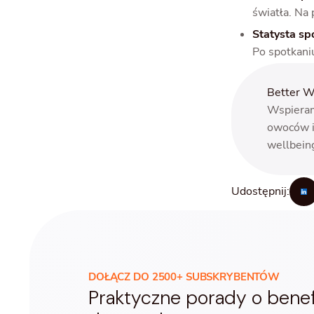
światła. Na 
Statysta sp
Po spotkaniu
Better W
Wspieram
owoców i
wellbein
Udostępnij:
DOŁĄCZ DO 2500+ SUBSKRYBENTÓW
Praktyczne porady o benefi