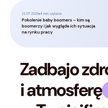
21.07.2026
•
4
min czytania
Pokolenie baby boomers – kim są
boomerzy i jak wygląda ich sytuacja
na rynku pracy
Zadbaj
o zd
i atmosferę