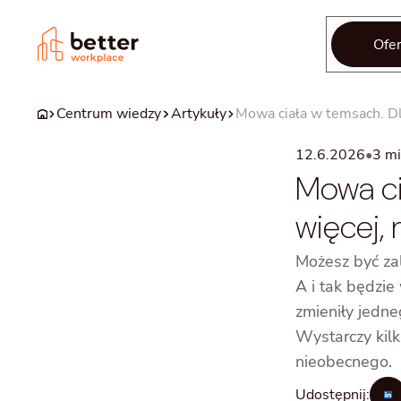
Ofer
Centrum wiedzy
Artykuły
Mowa ciała w temsach. Dl
12.6.2026
•
3
mi
Mowa ci
więcej, 
Możesz być za
A i tak będzie
zmieniły jedneg
Wystarczy kil
nieobecnego.
Udostępnij: