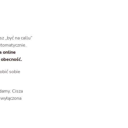
z „być na callu”
utomatycznie.
a online
ą obecność.
obić sobie
damy. Cisza
a wyłączona