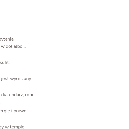
pytania
w dół albo...
ufit.
 jest wyciszony.
 kalendarz, robi
.
ergię i prawo
jdy w tempie