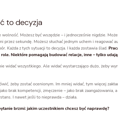
 to decyzja
e wolność. Możesz być wszędzie – i jednocześnie nigdzie. Możes
 ani przez sekundę. Możesz słuchać jednym uchem i reagować a
ór. Każda z tych sytuacji to decyzja. I każda zostawia ślad.
Prac
role. Niektóre pomagają budować relacje, inne – tylko udaj
nie widać wszystkiego. Ale widać wystarczająco dużo, żeby wyr
ówić, żeby zostać ocenionym. Im mniej widać, tym więcej zakła
jako brak kompetencji, zmęczenie – jako brak zaangażowania, 
stans. I nawet jeśli to nieprawda – działa.
ytanie brzmi: jakim uczestnikiem chcesz być naprawdę?