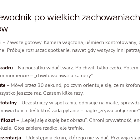
ewodnik po wielkich zachowaniach
ów
i
– Zawsze gotowy. Kamera włączona, uśmiech kontrolowany, 
. Próbuje rozruszać spotkanie, nawet gdy wszyscy inni patrzą 
 kadru
– Na początku widać twarz. Po chwili tylko czoło. Potem s
m momencie – „chwilowa awaria kamery”.
ute
– Mówi przez 30 sekund, po czym orientuje się, że mikrofon
ystko jeszcze raz. Czasem kilka razy.
 totalny
– Uczestniczy w spotkaniu, odpisuje na maile, sprawdza
mawia lunch. Jeśli ktoś zada pytanie – nagle „zrywa połączenie”
filozof
– „Lepiej się skupię bez obrazu”. Chroni prywatność, en
luzie. Głos zabiera rzadko, ale trafnie.
ezentacja
– Udostępnia ekran, którego nie widać. Przewija sla