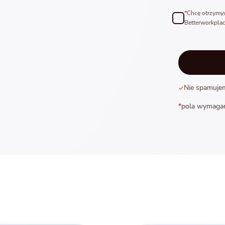
*
Chcę otrzymyw
Betterworkplac
Nie spamuje
*
pola wymaga