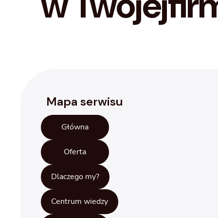
w Twojej
fir
Mapa serwisu
Główna
Oferta
Dlaczego my?
Centrum wiedzy