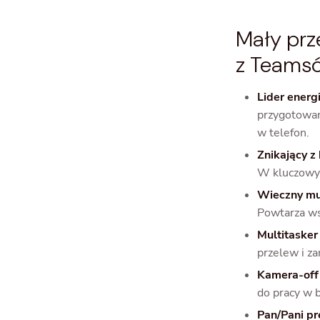
Mały prz
z Teams
Lider energi
przygotowane
w telefon.
Znikający z
W kluczowy
Wieczny m
Powtarza wsz
Multitasker
przelew i za
Kamera-off 
do pracy w b
Pan/Pani pr