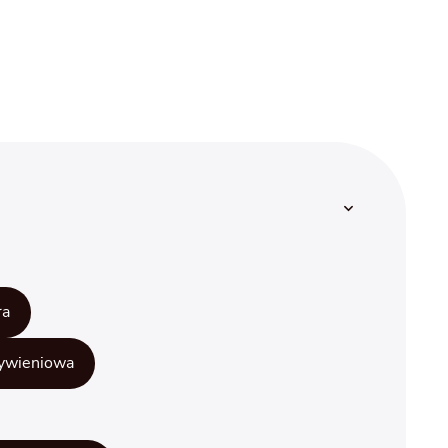
ra
żywieniowa