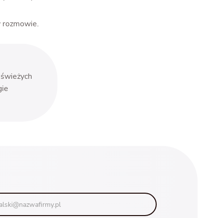
w rozmowie.
 świeżych
gie