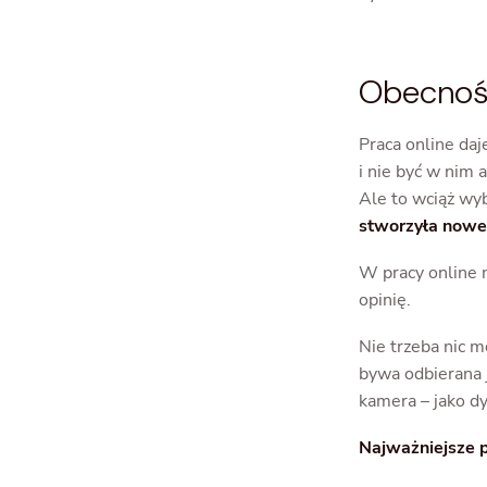
Obecność
Praca online daj
i nie być w nim
Ale to wciąż wyb
stworzyła nowe 
W pracy online 
opinię.
Nie trzeba nic m
bywa odbierana 
kamera – jako dy
Najważniejsze p