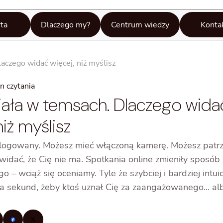
ta
Dlaczego my?
Centrum wiedzy
Konta
aczego widać więcej, niż myślisz
n czytania
ała w temsach. Dlaczego wida
niż myślisz
logowany. Możesz mieć włączoną kamerę. Możesz patrz
 widać, że Cię nie ma. Spotkania online zmieniły sposób 
o – wciąż się oceniamy. Tyle że szybciej i bardziej intuic
ka sekund, żeby ktoś uznał Cię za zaangażowanego... al