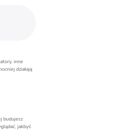
atory, inne
ocniej działają
ej budujesz
glądać, jakbyś