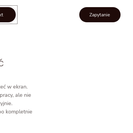
kt
Zapytanie
ć
eć w ekran.
pracy, ale nie
yjnie.
bo kompletnie